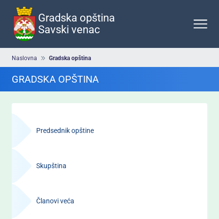
Preskoči
na
Gradska opština
glavni
Savski venac
deo
sadržaja
Breadcrumb
Naslovna
Gradska opština
GRADSKA OPŠTINA
Навигација
-
Predsednik opštine
Градска
општина
Skupština
Članovi veća