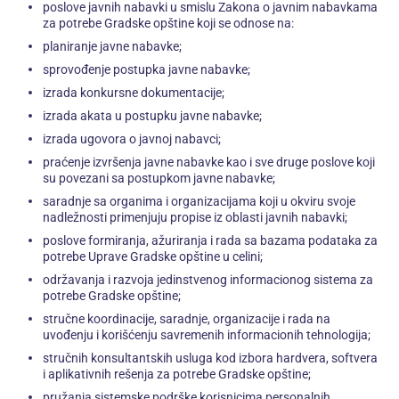
poslove javnih nabavki u smislu Zakona o javnim nabavkama
za potrebe Gradske opštine koji se odnose na:
planiranje javne nabavke;
sprovođenje postupka javne nabavke;
izrada konkursne dokumentacije;
izrada akata u postupku javne nabavke;
izrada ugovora o javnoj nabavci;
praćenje izvršenja javne nabavke kao i sve druge poslove koji
su povezani sa postupkom javne nabavke;
saradnje sa organima i organizacijama koji u okviru svoje
nadležnosti primenjuju propise iz oblasti javnih nabavki;
poslove formiranja, ažuriranja i rada sa bazama podataka za
potrebe Uprave Gradske opštine u celini;
održavanja i razvoja jedinstvenog informacionog sistema za
potrebe Gradske opštine;
stručne koordinacije, saradnje, organizacije i rada na
uvođenju i korišćenju savremenih informacionih tehnologija;
stručnih konsultantskih usluga kod izbora hardvera, softvera
i aplikativnih rešenja za potrebe Gradske opštine;
pružanja sistemske podrške korisnicima personalnih