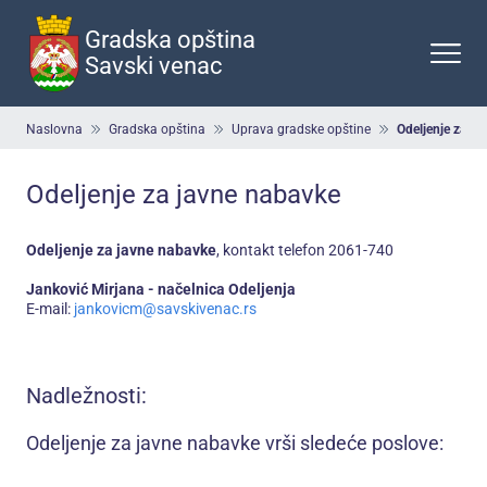
Preskoči
na
Gradska opština
glavni
Savski venac
deo
sadržaja
Breadcrumb
Naslovna
Gradska opština
Uprava gradske opštine
Odeljenje za ja
Odeljenje za javne nabavke
Odeljenje za javne nabavke
, kontakt telefon 2061-740
Janković Mirjana - načelnica Odeljenja
E-mail:
jankovicm@savskivenac.rs
Nadležnosti:
Odeljenje za javne nabavke vrši sledeće poslove: