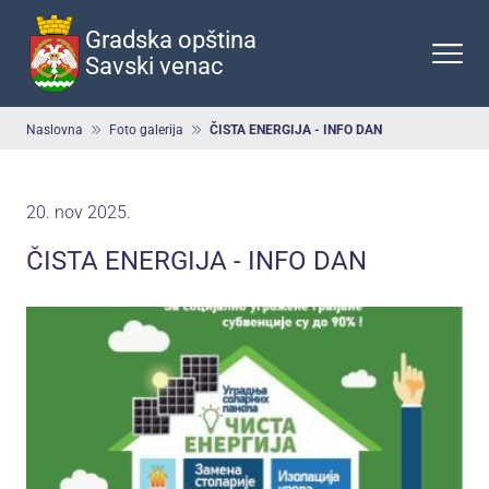
Preskoči
na
Gradska opština
glavni
Savski venac
deo
sadržaja
Breadcrumb
Naslovna
Foto galerija
ČISTA ENERGIJA - INFO DAN
20. nov 2025.
ČISTA ENERGIJA - INFO DAN