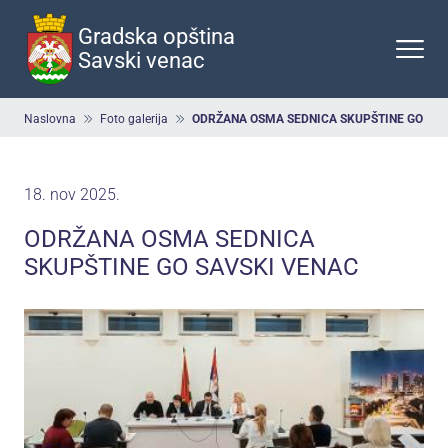
Preskoči
na
Gradska opština
glavni
Savski venac
deo
sadržaja
Breadcrumb
Naslovna
Foto galerija
ODRŽANA OSMA SEDNICA SKUPŠTINE GO SAV
18. nov 2025.
ODRŽANA OSMA SEDNICA
SKUPŠTINE GO SAVSKI VENAC