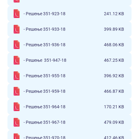
- Решење 351-923-18
241.12 KB
- Решење 351-933-18
399.89 KB
- Решење 351-936-18
468.06 KB
- Решење 351-947-18
467.25 KB
- Решење 351-955-18
396.92 KB
- Решење 351-959-18
466.87 KB
- Решење 351-964-18
170.21 KB
- Решење 351-967-18
479.09 KB
- Решење 351-970-18
412.46 KB