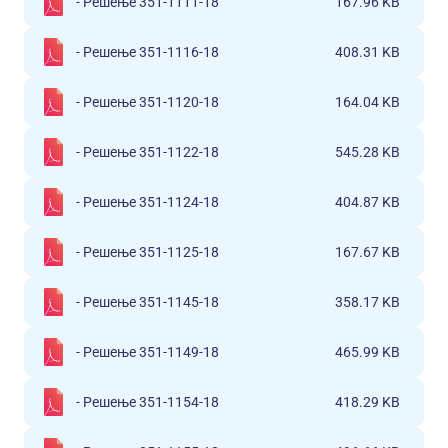
- Решење 351-1111-18
167.96 KB
- Решење 351-1116-18
408.31 KB
- Решење 351-1120-18
164.04 KB
- Решење 351-1122-18
545.28 KB
- Решење 351-1124-18
404.87 KB
- Решење 351-1125-18
167.67 KB
- Решење 351-1145-18
358.17 KB
- Решење 351-1149-18
465.99 KB
- Решење 351-1154-18
418.29 KB