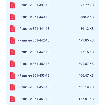
- Решење 351-434-18
377.72 KB
- Решење 351-440-18
388.2 KB
- Решење 351-441-18
391.2 KB
- Решење 351-442-18
471.85 KB
- Решење 351-447-18
377.16 KB
- Решење 351-452-18
391.87 KB
- Решење 351-453-18
406.47 KB
- Решење 351-454-18
435.19 KB
- Решење 351-461-18
177.01 KB