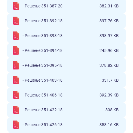
- Решење 351-387-20
382.31 KB
- Решење 351-392-18
397.76 KB
- Решење 351-393-18
398.97 KB
- Решење 351-394-18
245.96 KB
- Решење 351-395-18
378.82 KB
- Решење 351-403-18
331.7 KB
- Решење 351-406-18
392.39 KB
- Решење 351-422-18
398 KB
- Решење 351-426-18
358.16 KB