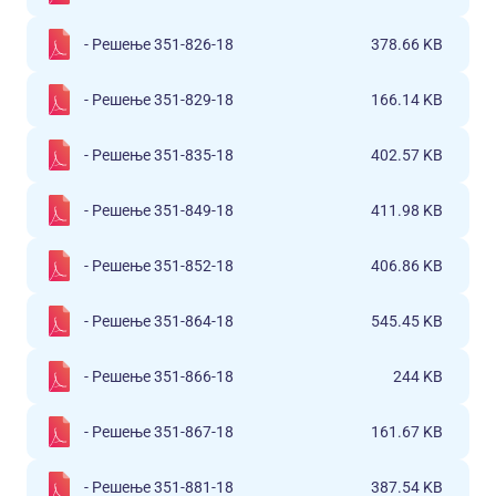
- Решење 351-826-18
378.66 KB
- Решење 351-829-18
166.14 KB
- Решење 351-835-18
402.57 KB
- Решење 351-849-18
411.98 KB
- Решење 351-852-18
406.86 KB
- Решење 351-864-18
545.45 KB
- Решење 351-866-18
244 KB
- Решење 351-867-18
161.67 KB
- Решење 351-881-18
387.54 KB