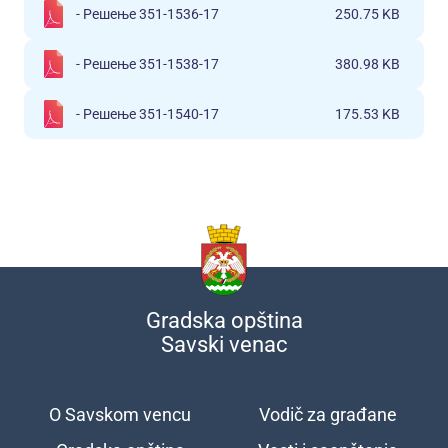
- Решење 351-1536-17
250.75 KB
- Решење 351-1538-17
380.98 KB
- Решење 351-1540-17
175.53 KB
Gradska opština
Savski venac
O Savskom vencu
Vodič za građane
Подножје