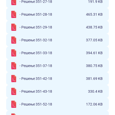
- Решење 351-27-18
191.9 KB
- Решење 351-28-18
465.31 KB
- Решење 351-29-18
438.75 KB
- Решење 351-32-18
377.05 KB
- Решење 351-33-18
394.61 KB
- Решење 351-37-18
380.75 KB
- Решење 351-42-18
381.69 KB
- Решење 351-43-18
330.4 KB
- Решење 351-52-18
172.06 KB