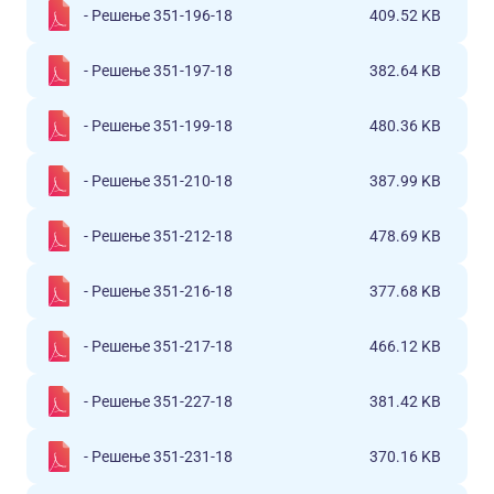
- Решење 351-196-18
409.52 KB
- Решење 351-197-18
382.64 KB
- Решење 351-199-18
480.36 KB
- Решење 351-210-18
387.99 KB
- Решење 351-212-18
478.69 KB
- Решење 351-216-18
377.68 KB
- Решење 351-217-18
466.12 KB
- Решење 351-227-18
381.42 KB
- Решење 351-231-18
370.16 KB