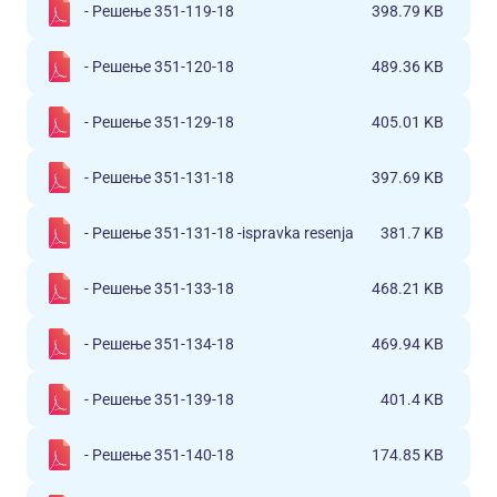
- Решење 351-119-18
398.79 KB
- Решење 351-120-18
489.36 KB
- Решење 351-129-18
405.01 KB
- Решење 351-131-18
397.69 KB
- Решење 351-131-18 -ispravka resenja
381.7 KB
- Решење 351-133-18
468.21 KB
- Решење 351-134-18
469.94 KB
- Решење 351-139-18
401.4 KB
- Решење 351-140-18
174.85 KB