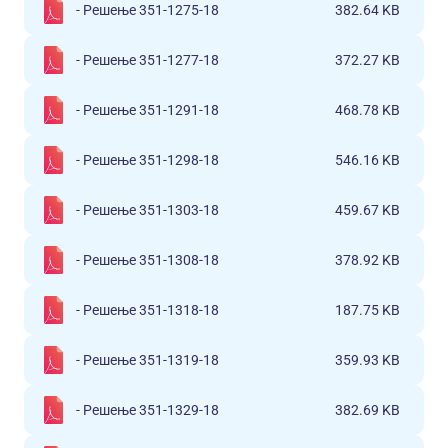
- Решење 351-1275-18
382.64 KB
- Решење 351-1277-18
372.27 KB
- Решење 351-1291-18
468.78 KB
- Решење 351-1298-18
546.16 KB
- Решење 351-1303-18
459.67 KB
- Решење 351-1308-18
378.92 KB
- Решење 351-1318-18
187.75 KB
- Решење 351-1319-18
359.93 KB
- Решење 351-1329-18
382.69 KB