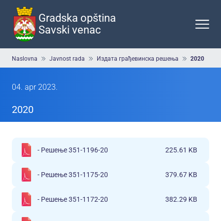
Preskoči
na
Gradska opština
glavni
Savski venac
deo
sadržaja
Breadcrumb
Naslovna
Javnost rada
Издата грађевинска решења
2020
04. apr 2023.
2020
- Решење 351-1196-20
225.61 KB
- Решење 351-1175-20
379.67 KB
- Решење 351-1172-20
382.29 KB