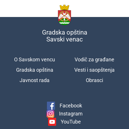
Gradska opština
Savski venac
O Savskom vencu
Vodič za građane
Подножје
Gradska opština
Vesti i saopštenja
Javnost rada
Obrasci
Facebook
Instagram
YouTube