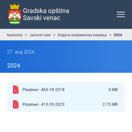
Preskoči
na
Gradska opština
glavni
Savski venac
deo
sadržaja
Breadcrumb
Naslovna
Javnost rada
Издата грађевинска решења
2024
27. avg 2024.
2024
Решење - 465-18-2018
4 MB
Решење - 413-35-2023
2.75 MB