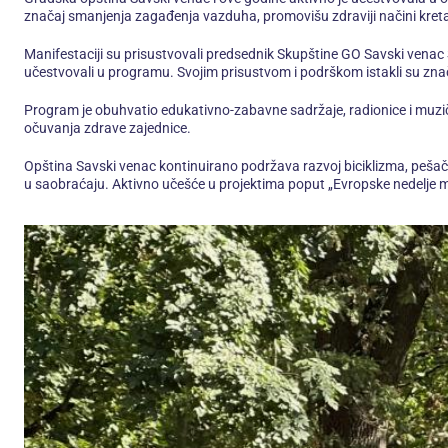
značaj smanjenja zagađenja vazduha, promovišu zdraviji načini kreta
Manifestaciji su prisustvovali predsednik Skupštine GO Savski venac S
učestvovali u programu. Svojim prisustvom i podrškom istakli su znača
Program je obuhvatio edukativno-zabavne sadržaje, radionice i muzičko
očuvanja zdrave zajednice.
Opština Savski venac kontinuirano podržava razvoj biciklizma, pešače
u saobraćaju. Aktivno učešće u projektima poput „Evropske nedelje mo