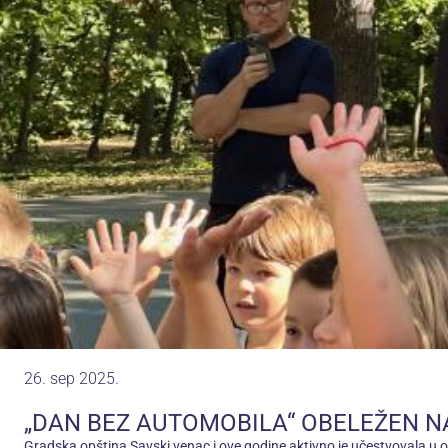
26. sep 2025.
„DAN BEZ AUTOMOBILA“ OBELEŽEN 
Gradska opština Savski venac i ove godine aktivno je učestvovala u 