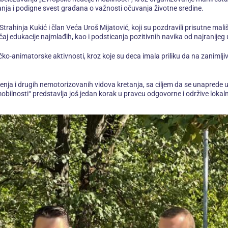
nja i podigne svest građana o važnosti očuvanja životne sredine.
trahinja Kukić i član Veća Uroš Mijatović, koji su pozdravili prisutne mal
j edukacije najmlađih, kao i podsticanja pozitivnih navika od najranijeg 
-animatorske aktivnosti, kroz koje su deca imala priliku da na zanimljiv i
nja i drugih nemotorizovanih vidova kretanja, sa ciljem da se unaprede u
bilnosti“ predstavlja još jedan korak u pravcu odgovorne i održive lokaln