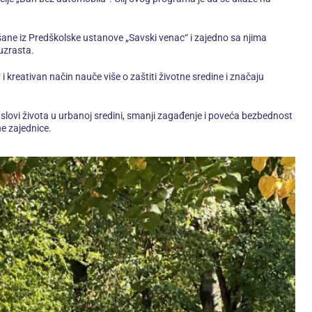
išane iz Predškolske ustanove „Savski venac“ i zajedno sa njima
uzrasta.
 kreativan način nauče više o zaštiti životne sredine i značaju
slovi života u urbanoj sredini, smanji zagađenje i poveća bezbednost
e zajednice.