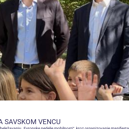
NA SAVSKOM VENCU
obeležavanju „Evropske nedelje mobilnosti“, kroz organizovanje manifesta