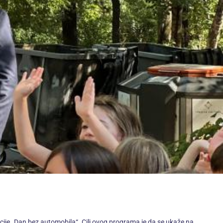
cije „Dan bez automobila“. Cilj ovog programa je da se ukaže na