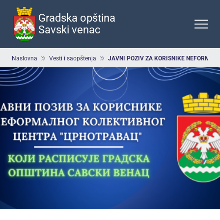
Preskoči
na
Gradska opština
glavni
Savski venac
deo
sadržaja
Breadcrumb
Naslovna
Vesti i saopštenja
JAVNI POZIV ZA KORISNIKE NEFORMALNOG