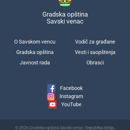
Gradska opština
Savski venac
O Savskom vencu
Vodič za građane
Подножје
Gradska opština
Vesti i saopštenja
Javnost rada
Obrasci
Facebook
Instagram
YouTube
© 2026 Gradska opština Savski venac. Republika Srbija.