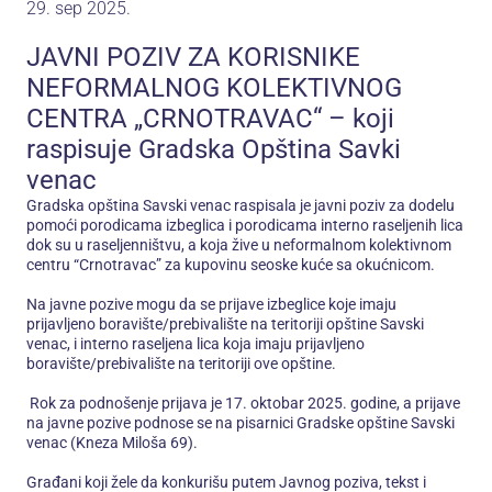
29. sep 2025.
JAVNI POZIV ZA KORISNIKE
NEFORMALNOG KOLEKTIVNOG
CENTRA „CRNOTRAVAC“ – koji
raspisuje Gradska Opština Savki
venac
Gradska opština Savski venac raspisala je javni poziv za dodelu
pomoći porodicama izbeglica i porodicama interno raseljenih lica
dok su u raseljenništvu, a koja žive u neformalnom kolektivnom
centru “Crnotravac” za kupovinu seoske kuće sa okućnicom.
Na javne pozive mogu da se prijave izbeglice koje imaju
prijavljeno boravište/prebivalište na teritoriji opštine Savski
venac, i interno raseljena lica koja imaju prijavljeno
boravište/prebivalište na teritoriji ove opštine.
Rok za podnošenje prijava je 17. oktobar 2025. godine, a prijave
na javne pozive podnose se na pisarnici Gradske opštine Savski
venac (Kneza Miloša 69).
Građani koji žele da konkurišu putem Javnog poziva, tekst i