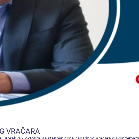
G VRAČARA
u utorak, 15. oktobra, sa stanovnicima Zapadnog Vračara o svim temama o