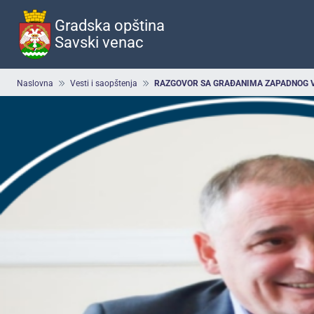
Preskoči
na
Gradska opština
glavni
Savski venac
deo
sadržaja
Breadcrumb
Naslovna
Vesti i saopštenja
RAZGOVOR SA GRAĐANIMA ZAPADNOG 