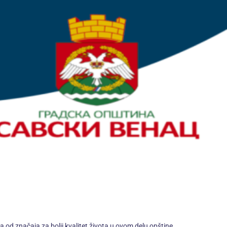
d značaja za bolji kvalitet života u ovom delu opštine.