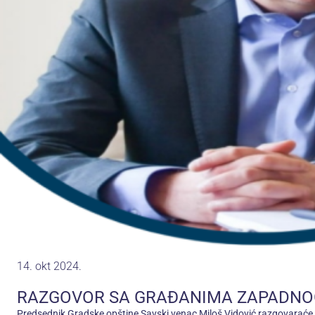
14. okt 2024.
RAZGOVOR SA GRAĐANIMA ZAPADNO
Predsednik Gradske opštine Savski venac Miloš Vidović razgovaraće 