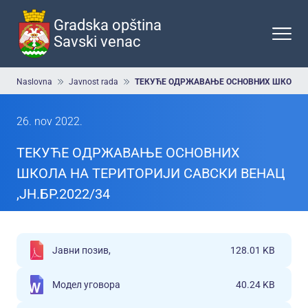
Preskoči
na
Gradska opština
glavni
Savski venac
deo
sadržaja
Breadcrumb
Naslovna
Javnost rada
ТЕКУЋЕ ОДРЖАВАЊЕ ОСНОВНИХ ШКОЛА НА 
26. nov 2022.
ТЕКУЋЕ ОДРЖАВАЊЕ ОСНОВНИХ
ШКОЛА НА ТЕРИТОРИЈИ САВСКИ ВЕНАЦ
,ЈН.БР.2022/34
Јавни позив,
128.01 KB
Модел уговора
40.24 KB