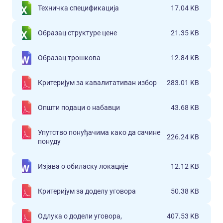
Техничка спецификација
17.04 KB
Образац структуре цене
21.35 KB
Образац трошкова
12.84 KB
Критеријум за кавалитативан избор
283.01 KB
Општи подаци о набавци
43.68 KB
Упутство понуђачима како да сачине
226.24 KB
понуду
Изјава о обиласку локације
12.12 KB
Критеријум за доделу уговора
50.38 KB
Одлука о додели уговора,
407.53 KB