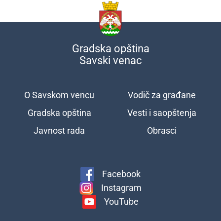
Gradska opština
Savski venac
O Savskom vencu
Vodič za građane
Подножје
Gradska opština
Vesti i saopštenja
Javnost rada
Obrasci
Facebook
Instagram
YouTube