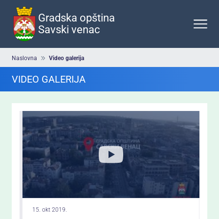
Preskoči
na
Gradska opština
glavni
Savski venac
deo
sadržaja
Breadcrumb
Naslovna
Video galerija
VIDEO GALERIJA
15. okt 2019.