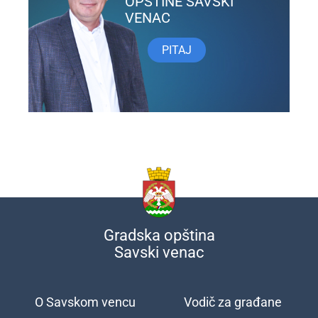
OPŠTINE SAVSKI
VENAC
PITAJ
Gradska opština
Savski venac
O Savskom vencu
Vodič za građane
Подножје