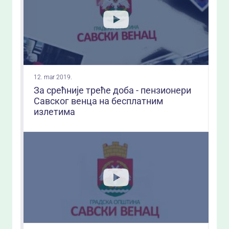
12. mar 2019.
За срећније треће доба - пензионери
Савског венца на бесплатним
излетима