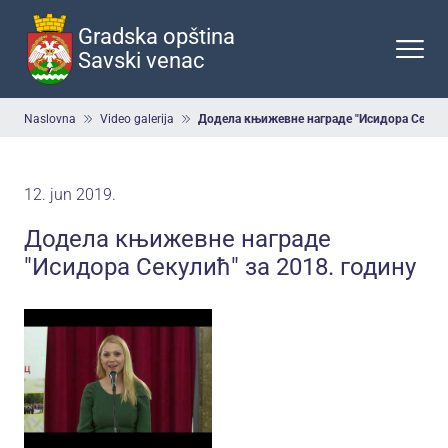
Preskoči
na
Gradska opština
glavni
Savski venac
deo
sadržaja
Breadcrumb
Naslovna
Video galerija
Додела књижевне награде "Исидора Секули
12. jun 2019.
Додела књижевне награде
"Исидора Секулић" за 2018. годину