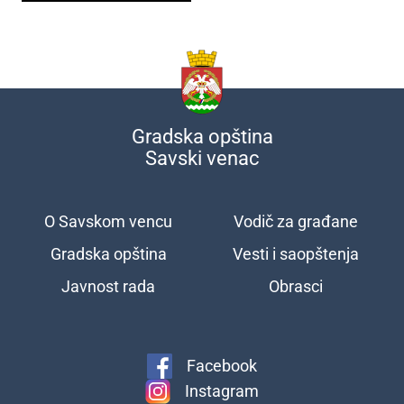
Gradska opština
Savski venac
O Savskom vencu
Vodič za građane
Подножје
Gradska opština
Vesti i saopštenja
Javnost rada
Obrasci
Facebook
Instagram