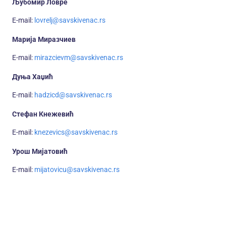
Љубомир Ловре
E-mail:
lovrelj@savskivenac.rs
Марија Миразчиев
E-mail:
mirazcievm@savskivenac.rs
Дуња Хаџић
E-mail:
hadzicd@savskivenac.rs
Стефан Кнежевић
E-mail:
knezevics@savskivenac.rs
Урош Мијатовић
E-mail:
mijatovicu@savskivenac.rs