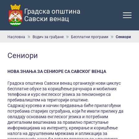
Прескочи
на
Градска општина
главни
Савски венац
део
садржаја
Мрвице
Насловна
Водич за грађане
Бесплатни програми
Сениори
Сениори
НОВА ЗНАЊА ЗА СЕНИОРЕ СА САВСКОГ ВЕНЦА
Градска општина Савски венац организује нови циклус
бесплатне обуке за коришћење рачунара и мобилних
телефона и курс енглеског језика за пензионере са
пребивалиштем на територији општине.
Садржај курсева и начин предавања биће прилагођени
потребама старијих суграђана, који ће имати прилику да
овладају основама енглеског језика и потребним
дигиталним вештинама за правилно приступање
информацијама на интернету, креирање и коришћење
налога на друштвеним мрежама и апликација за