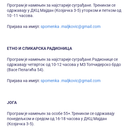
Програм је намењен за најстарије суграђане. Тренинзи се
одржавају у ДКЦ Мајдан (Козјачка 3-5) уторком и петком од
10 -11 часова.
Пријава на имејл:
spomenka .maljkovic@gmail.com
ЕТНО И СЛИКАРСКА РАДИОНИЦА
Програм је намењен за најстарије суграђане.Радионице се
одржавају четврток од 10-12 часова у МЗ Топчидерско брдо
(Васе Пелагића 54).
Пријава на имејл:
spomenka .maljkovic@gmail.com
ЈОГА
Програм је намењен за особе 55+.Тренинзи се одржавају
понедељком и средом од 16-18 часова у ДКЦ Мајдан
(Козјачка 3-5).