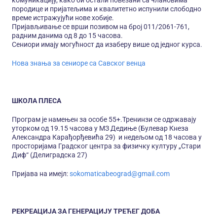
комуникацију, како би остали повезани са члановима
породице и пријатељима и квалитетно испунили слободно
време истражујући нове хобије.
Пријављивање се врши позивом на број 011/2061-761,
радним данима од 8 до 15 часова.
Сениори имају могућност да изаберу више од једног курса.
Нова знања за сениоре са Савског венца
ШКОЛА ПЛЕСА
Програм је намењен за особе 55+.Тренинзи се одржавају
уторком од 19.15 часова у МЗ Дедиње (Булевар Кнеза
Александра Карађорђевића 29) и недељом од 18 часова у
просторијама Градског центра за физичку културу „Стари
Диф“ (Делиградска 27)
Пријава на имејл:
sokomaticabeograd@gmail.com
РЕКРЕАЦИЈА ЗА ГЕНЕРАЦИЈУ ТРЕЋЕГ ДОБА