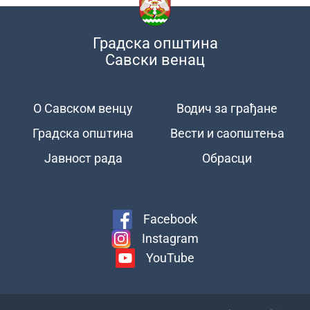
Градска општина
Савски венац
О Савском венцу
Водич за грађане
Подножје
Градска општина
Вести и саопштења
Јавност рада
Обрасци
Facebook
Instagram
YouTube