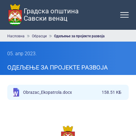
Прескочи
на
Градска општина
главни
Савски венац
део
садржаја
Мрвице
Насловна
Обрасци
Одељење за пројекте развоја
05. апр 2023.
ОДЕЉЕЊЕ ЗА ПРОЈЕКТЕ РАЗВОЈА
Obrazac_Ekopatrola.docx
158.51 КБ