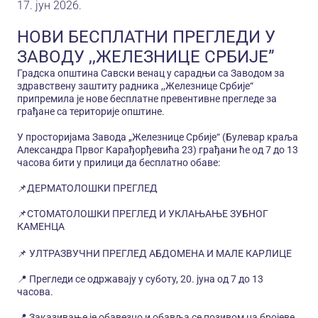
17. јун 2026.
НОВИ БЕСПЛАТНИ ПРЕГЛЕДИ У
ЗАВОДУ ,,ЖЕЛЕЗНИЦЕ СРБИЈЕ”
Градска општина Савски венац у сарадњи са Заводом за
здравствену заштиту радника ,,Железнице Србије“
припремила је нове бесплатне превентивне прегледе за
грађане са територије општине.
У просторијама Завода „Железнице Србије“ (Булевар краља
Александра Првог Карађорђевића 23) грађани ће од 7 до 13
часова бити у прилици да бесплатно обаве:
📌ДЕРМАТОЛОШКИ ПРЕГЛЕД
📌СТОМАТОЛОШКИ ПРЕГЛЕД И УКЛАЊАЊЕ ЗУБНОГ
КАМЕНЦА
📌 УЛТРАЗВУЧНИ ПРЕГЛЕД АБДОМЕНА И МАЛЕ КАРЛИЦЕ
📍 Прегледи се одржавају у суботу, 20. jуна од 7 до 13
часова.
📍 Заказивање је обавезно и обавља се позивом на бројеве