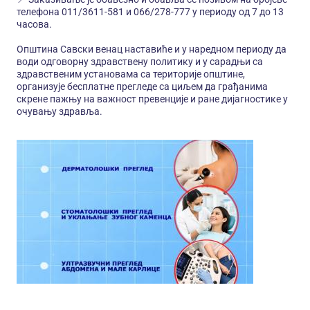
телефона 011/3611-581 и 066/278-777 у периоду од 7 до 13
часова.
Општина Савски венац наставиће и у наредном периоду да
води одговорну здравствену политику и у сарадњи са
здравственим установама са територије општине,
организује бесплатне прегледе са циљем да грађанима
скрене пажњу на важност превенције и ране дијагностике у
очувању здравља.