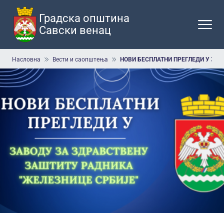
Прескочи
на
Градска општина
главни
Савски венац
део
садржаја
Мрвице
Насловна
Вести и саопштења
НОВИ БЕСПЛАТНИ ПРЕГЛЕДИ У ЗАВ