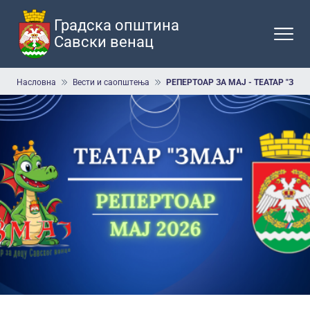
Прескочи
на
Градска општина
главни
Савски венац
део
садржаја
Мрвице
Насловна
Вести и саопштења
РЕПЕРТОАР ЗА МАЈ - ТЕАТАР "ЗМАЈ