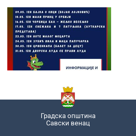
Градска општина
Савски венац